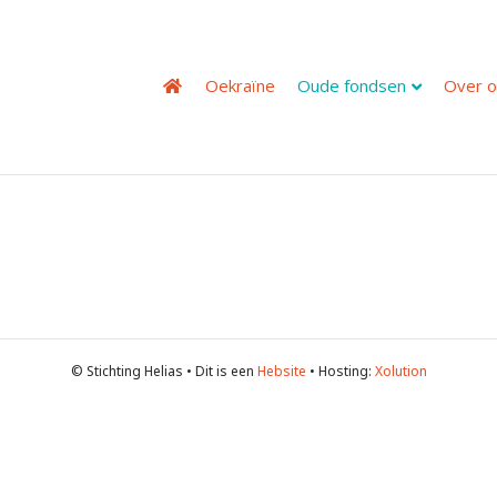
Oekraïne
Oude fondsen
Over o
© Stichting Helias • Dit is een
Hebsite
• Hosting:
Xolution