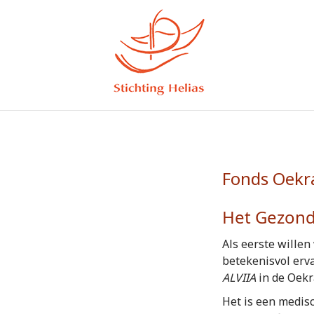
Fonds Oekra
Het Gezondh
Als eerste willen
betekenisvol erv
ALVIIA
in de Oekra
Het is een medisc