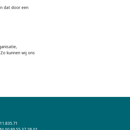
an dat door een
ganisatie,
. Zo kunnen wij ons
411.835.71
NL00.89.55.37.2B.01