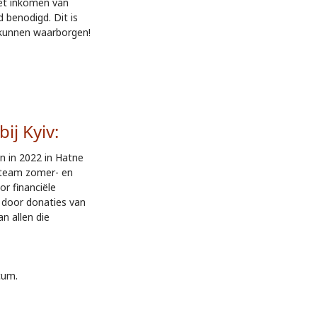
het inkomen van
 benodigd. Dit is
 kunnen waarborgen!
j Kyiv:
jn in 2022 in Hatne
 team zomer- en
r financiële
 door donaties van
n allen die
cum.