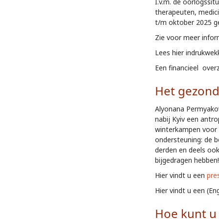
I.v.m. de oorlogssi
therapeuten, medici
t/m oktober 2025 g
Zie voor meer infor
Lees hier indrukwe
Een financieel over
Het gezond
Alyonana Permyakova 
nabij Kyiv een antr
winterkampen voor k
ondersteuning: de b
derden en deels ook
bijgedragen hebben!
Hier vindt u een
pre
Hier vindt u een (En
Hoe kunt u