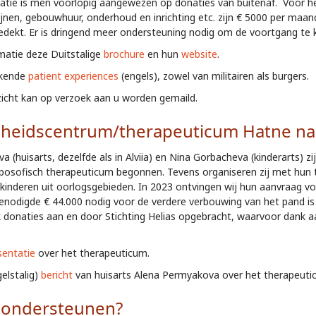
tuatie is men voorlopig aangewezen op donaties van buitenaf. Voor 
jnen, gebouwhuur, onderhoud en inrichting etc. zijn € 5000 per maand
edekt. Er is dringend meer ondersteuning nodig om de voortgang te
matie deze Duitstalige
brochure
en hun
website
.
kkende
patient experiences
(engels), zowel van militairen als burgers.
zicht kan op verzoek aan u worden gemaild.
heidscentrum/therapeuticum Hatne nabi
(huisarts, dezelfde als in Alviia) en Nina Gorbacheva (kinderarts) zi
oposofisch therapeuticum begonnen. Tevens organiseren zij met hun
inderen uit oorlogsgebieden. In 2023 ontvingen wij hun aanvraag voo
enodigde € 44.000 nodig voor de verdere verbouwing van het pand is
 donaties aan en door Stichting Helias opgebracht, waarvoor dank aa
sentatie
over het therapeuticum.
gelstalig)
bericht
van huisarts Alena Permyakova over het therapeuti
 ondersteunen?