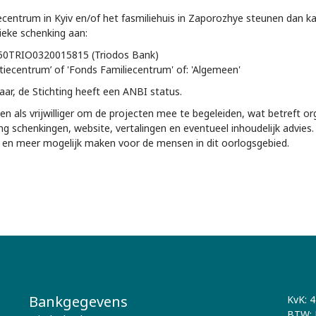
tiecentrum in Kyiv en/of het fasmiliehuis in Zaporozhye steunen dan k
ieke schenking aan:
NL50TRIO0320015815 (Triodos Bank)
atiecentrum’ of 'Fonds Familiecentrum' of: 'Algemeen'
kbaar, de Stichting heeft een ANBI status.
n als vrijwilliger om de projecten mee te begeleiden, wat betreft or
ng schenkingen, website, vertalingen en eventueel inhoudelijk advies
 en meer mogelijk maken voor de mensen in dit oorlogsgebied.
Bankgegevens
KvK: 
BTW: 