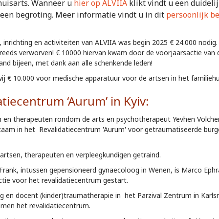
huisarts. Wanneer u
hier op ALVIIA
klikt vindt u een duideli
een begroting. Meer informatie vindt u in dit
persoonlijk be
 inrichting en activiteiten van ALVIIA was begin 2025 € 24.000 nodig.
s reeds verworven! € 10000 hiervan kwam door de voorjaarsactie van
land bijeen, met dank aan alle schenkende leden!
j € 10.000 voor medische apparatuur voor de artsen in het familiehu
atiecentrum ‘Aurum’ in Kyiv:
n en therapeuten rondom de arts en psychotherapeut Yevhen Volchen
aam in het Revalidatiecentrum 'Aurum' voor getraumatiseerde burger
artsen, therapeuten en verpleegkundigen getraind.
rank, intussen gepensioneerd gynaecoloog in Wenen, is Marco Ephra
tie voor het revalidatiecentrum gestart.
 en docent (kinder)traumatherapie in het Parzival Zentrum in Karls
samen het revalidatiecentrum.