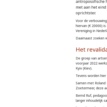
antroposofische 
met aan het eind 
oprichtster.
Voor de verbouwing,
hiervan (€ 20000) i
Vereniging in Neder
Daarnaast zoeken wi
Het revalid
De groep van artse
voorjaar 2022 werkz
Kyiv (Kiev).
Tevens worden hier 
Samen met Roland F
Zoetermeer, deze ac
Bernd Ruf, pedagoog
langer inhoudelijk 