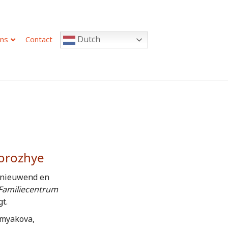
Dutch
ns
Contact
porozhye
ernieuwend en
Familiecentrum
gt.
rmyakova,