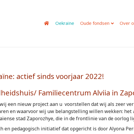
Oekraïne
Oude fondsen
Over o
ïne: actief sinds voorjaar 2022!
eidshuis/ Familiecentrum Alviia in Za
 wij een nieuw project aan u voorstellen dat wij als zeer v
aren en waarvoor wij uw belangstelling willen wekken: het
ïense stad Zaporozhye, die in de frontlinie van de oorlog li
h en pedagogisch initiatief dat opgericht is door Alyona Pe