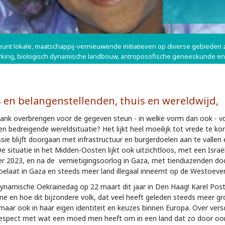
teunt lokale, maatschappij-vernieuwende initiatieven op diverse gebieden
ing, biologisch dynamische landbouw, antroposofische geneeskunde en 
 en belangenstellenden, thuis en wereldwijd,
nze dank overbrengen voor de gegeven steun - in welke vorm dan ook - 
len bedreigende wereldsituatie? Het lijkt heel moeilijk tot vrede te 
ie blijft doorgaan met infrastructuur en burgerdoelen aan te valle
e situatie in het Midden-Oosten lijkt ook uitzichtloos, met een Israël
r 2023, en na de vernietigingsoorlog in Gaza, met tienduizenden d
elaat in Gaza en steeds meer land illegaal inneemt op de Westoever
ynamische Oekrainedag op 22 maart dit jaar in Den Haag! Karel Post
e en hoe dit bijzondere volk, dat veel heeft geleden steeds meer groe
aar ook in haar eigen identiteit en keuzes binnen Europa. Over versch
respect met wat een moed men heeft om in een land dat zo door oor