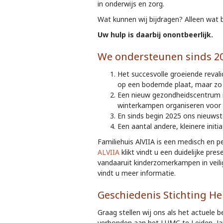
in onderwijs en zorg.
Wat kunnen wij bijdragen? Alleen wat bi
Uw hulp is daarbij onontbeerlijk.
We ondersteunen sinds 20
Het succesvolle groeiende reval
op een bodemde plaat, maar zo 
Een nieuw gezondheidscentrum in
winterkampen organiseren voor 
En sinds begin 2025 ons nieuwst
Een aantal andere, kleinere initi
Familiehuis AlVIIA is een medisch en 
ALVIIA
klikt vindt u een duidelijke pr
vandaaruit kinderzomerkampen in veilig
vindt u meer informatie.
Geschiedenis Stichting He
Graag stellen wij ons als het actuele 
verbonden aan het LUMC te Leiden, Ja