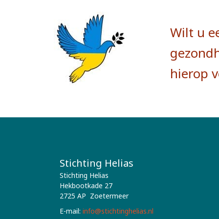
Wilt u e
gezondhe
hierop 
Stichting Helias
Stichting Helias
Hekbootkade 27
2725 AP Zoetermeer
E-mail:
info@stichtinghelias.nl