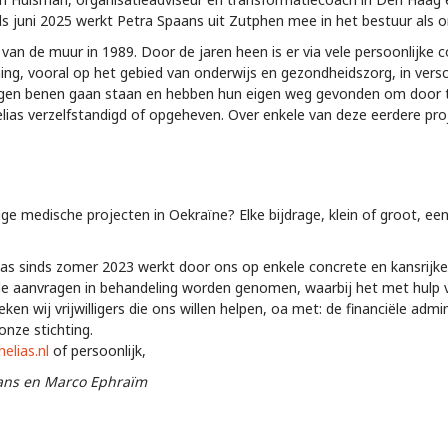
ds juni 2025 werkt Petra Spaans uit Zutphen mee in het bestuur als 
 van de muur in 1989. Door de jaren heen is er via vele persoonlijke
g, vooral op het gebied van onderwijs en gezondheidszorg, in versc
igen benen gaan staan ​​en hebben hun eigen weg gevonden om door t
as verzelfstandigd of opgeheven. Over enkele van deze eerdere proj
 medische projecten in Oekraïne? Elke bijdrage, klein of groot, een
ias sinds zomer 2023 werkt door ons op enkele concrete en kansrijke
de aanvragen in behandeling worden genomen, waarbij het met hulp va
n wij vrijwilligers die ons willen helpen, oa met: de financiële admi
ze stichting.
elias.nl
of persoonlijk,
aans en Marco Ephraïm