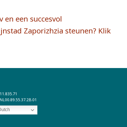
v en een succesvol
jnstad Zaporizhzia steunen? Klik
411.835.71
NL00.89.55.37.2B.01
utch