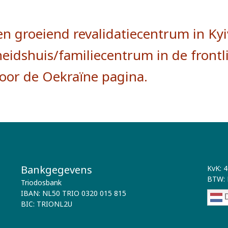
en groeiend revalidatiecentrum in Kyi
idshuis/familiecentrum in de frontli
voor de Oekraïne pagina.
Bankgegevens
KvK: 
BTW: 
Triodosbank
IBAN: NL50 TRIO 0320 015 815
D
BIC: TRIONL2U