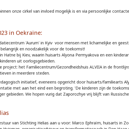
nnen onze cirkel van invloed mogelijk is en via persoonlijke contacten 
23 in Oekraïne:
idatiecentrum 'Aurum' in Kyiv voor mensen met lichamelijke en geest
belangrijk en noodzakelijk voor de toekomst!
 Hatne bij Kiev, waarin huisarts Alyona Permyakova en een kinderar
kinderen uit oorlogsgebieden.
e project: het Familiecentrum/Gezondheidshuis ALVIIA in de frontlij
atieven in meerdere steden.
pedagogisch initiatief, eveneens opgericht door huisarts/familieart
esentatie met aan het eind een begroting. 'De kinderen zijn de toekom
er gebieden. We hopen vurig dat Zaporozhye vrij blijft van Russisch
lias
bestuur van Stichting Helias aan u voor: Marco Ephraïm, huisarts in 
n Huisman, organisatieadviseur en transformatiecoach in Den Haag 