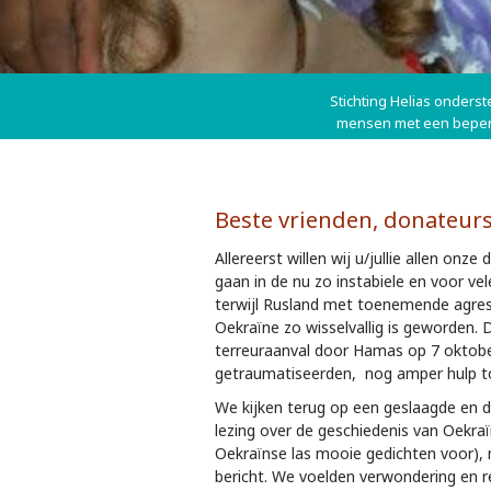
Stichting Helias onders
mensen met een beperk
Beste vrienden, donateurs
Allereerst willen wij u/jullie allen o
gaan in de nu zo instabiele en voor ve
terwijl Rusland met toenemende agress
Oekraïne zo wisselvallig is geworden. D
terreuraanval door Hamas op 7 oktobe
getraumatiseerden, nog amper hulp to
We kijken terug op een geslaagde en d
lezing over de geschiedenis van Oekraïn
Oekraïnse las mooie gedichten voor), m
bericht. We voelden verwondering en 