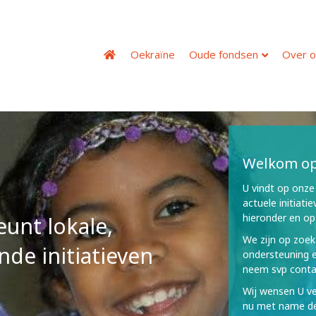
Oekraïne
Oude fondsen
Over o
Welkom op 
U vindt op onze
actuele initiati
hieronder en op
eunt lokale,
We zijn op zoek
de initiatieven
ondersteuning 
neem svp conta
Wij wensen U ve
nu met name de