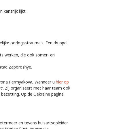
kansrijk lijkt.
elijke oorlogsstrauma's. Een druppel
ts werken, die ook zomer- en
nstad Zaporozhye.
s Alyona Permyakova, Wanneer u
hier op
st'. Zij organiseert met haar team ook
e bezetting. Op de Oekraine pagina
Zoetermeer en tevens huisartsopleider
en Marian Rust, voormalig