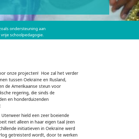
 zoals ondersteuning aan
vrije schoolpedagogie.
voor onze projecten! Hoe zal het verder
komen tussen Oekraïne en Rusland,
n en de Amerikaanse steun voor
ische regering, die sinds de
oden en honderduizenden
.
 Uterweer hield een zeer boeiende
it niet alleen in haar eigen taal (een
illende initiatieven in Oekraïne werd
log getreisterd wordt, door te werken